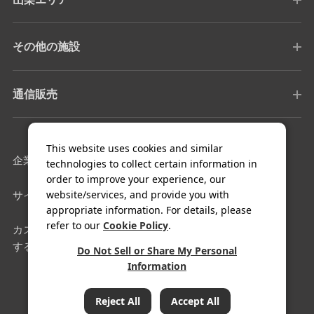
その他の施設
通信販売
This website uses cookies and similar
企業情報
採用情報
technologies to collect certain information in
order to improve your experience, our
website/services, and provide you with
サイトマップ
利用規約
appropriate information. For details, please
refer to our
Cookie Policy
.
カスタマーハラスメントに対
クッキー設定
する基本方針
Do Not Sell or Share My Personal
Information
COPYRIGHT© FUJIYA HOTEL Co.,Ltd. All Rights Reserved.
Reject All
Accept All