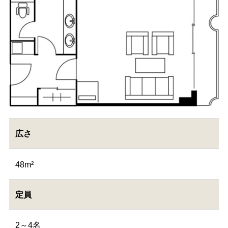
広さ
48m²
定員
2～4名