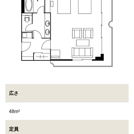
広さ
48m²
定員