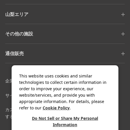
山梨エリア
その他の施設
通信販売
This website uses cookies and similar
企業情報
採用情報
technologies to collect certain information in
order to improve your experience, our
website/services, and provide you with
サイトマップ
利用規約
appropriate information. For details, please
refer to our
Cookie Policy
.
カスタマーハラスメントに対
クッキー設定
する基本方針
Do Not Sell or Share My Personal
Information